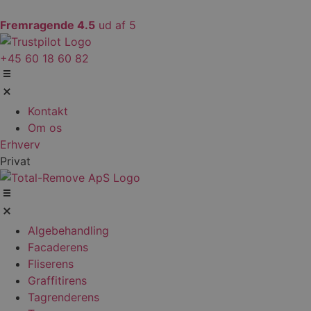
Videre
til
Fremragende 4.5
ud af 5
indhold
+45 60 18 60 82
Kontakt
Om os
Erhverv
Privat
Algebehandling
Facaderens
Fliserens
Graffitirens
Tagrenderens