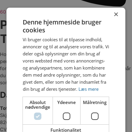
60 18 60 82
×
Privatlivspolitik for
Denne hjemmeside bruger
cookies
Total Remove
Vi bruger cookies til at tilpasse indhold,
annoncer og til at analysere vores trafik. Vi
deler også oplysninger om din brug af
Hos Total Remove tager vi beskyttelsen af dine
vores websted med vores annoncerings-
personoplysninger alvorligt. Denne privatlivspolitik
og analysepartnere, som kan kombinere
forklarer, hvordan vi behandler og beskytter dine data, når
dem med andre oplysninger, som du har
du besøger vores hjemmeside eller er i kontakt med os
givet dem, eller som de har indsamlet fra
som kunde.
din brug af deres tjenester.
Læs mere
Dataansvarlig
Absolut
Ydeevne
Målretning
nødvendige
Total Remove
Skjoldsgade 16, Kongsvang
8260 Viby J
CVR: 37896713
Funktionalitet