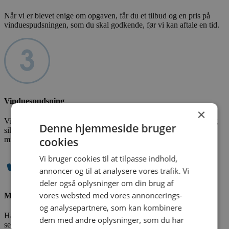
Når vi er blevet enige om opgaven, får du et tilbud og en pris på
vinduespudsningen, som du skal godkende, før vi kan aftale en tid.
Vinduespudsning
×
Vi pudser og renser dine vinduer som aftalt. Vores rentvandsanlæg
Denne hjemmeside bruger
sikrer en skånsom rengøring med blødt vand frit for kalk og
cookies
mineraler.
✔
Vi bruger cookies til at tilpasse indhold,
annoncer og til at analysere vores trafik. Vi
deler også oplysninger om din brug af
vores websted med vores annoncerings-
Mulighed for serviceordning i Tranbjerg
og analysepartnere, som kan kombinere
Har du brug for jævnlig vinduespudsning, kan du få lavet en fast
dem med andre oplysninger, som du har
serviceaftale med os. Vi aftaler et interval for vinduespudsning og