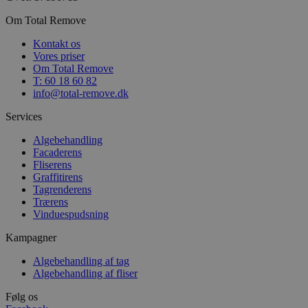
Om Total Remove
Kontakt os
Vores priser
Om Total Remove
T: 60 18 60 82
info@total-remove.dk
Services
Algebehandling
Facaderens
Fliserens
Graffitirens
Tagrenderens
Trærens
Vinduespudsning
Kampagner
Algebehandling af tag
Algebehandling af fliser
Følg os