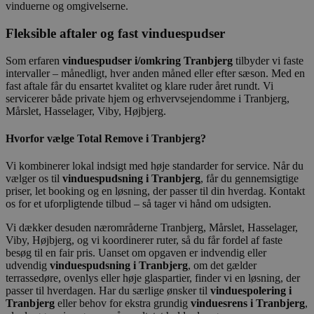
vinduerne og omgivelserne.
Fleksible aftaler og fast vinduespudser
Som erfaren
vinduespudser i/omkring Tranbjerg
tilbyder vi faste
intervaller – månedligt, hver anden måned eller efter sæson. Med en
fast aftale får du ensartet kvalitet og klare ruder året rundt. Vi
servicerer både private hjem og erhvervsejendomme i Tranbjerg,
Mårslet, Hasselager, Viby, Højbjerg.
Hvorfor vælge Total Remove i Tranbjerg?
Vi kombinerer lokal indsigt med høje standarder for service. Når du
vælger os til
vinduespudsning i Tranbjerg
, får du gennemsigtige
priser, let booking og en løsning, der passer til din hverdag. Kontakt
os for et uforpligtende tilbud – så tager vi hånd om udsigten.
Vi dækker desuden nærområderne Tranbjerg, Mårslet, Hasselager,
Viby, Højbjerg, og vi koordinerer ruter, så du får fordel af faste
besøg til en fair pris. Uanset om opgaven er indvendig eller
udvendig
vinduespudsning i Tranbjerg
, om det gælder
terrassedøre, ovenlys eller høje glaspartier, finder vi en løsning, der
passer til hverdagen. Har du særlige ønsker til
vinduespolering i
Tranbjerg
eller behov for ekstra grundig
vinduesrens i Tranbjerg
,