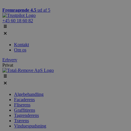
Videre
til
Fremragende 4.5
ud af 5
indhold
+45 60 18 60 82
Kontakt
Om os
Erhverv
Privat
Algebehandling
Facaderens
Fliserens
Graffitirens
Tagrenderens
Trærens
Vinduespudsning