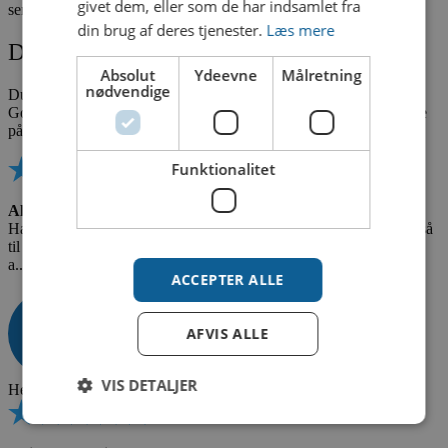
givet dem, eller som de har indsamlet fra
sender altid en SMS 1-2 dage, før vi kommer.
din brug af deres tjenester.
Læs mere
Det siger vores kunder
Absolut
Ydeevne
Målretning
nødvendige
Du kan her læse et udsnit af vores anmeldelser fra Trustpilot og
Google. Du har mulighed for at læse flere anmeldelser ved at klike
på Trustpilot ikonet.
Funktionalitet
Altid præcist og veludført arbejde
Har i dag fået renset tagrender og afløbsbrød, men bruger dem også
til fliserens og viduespudsning –
a...
ACCEPTER ALLE
AFVIS ALLE
VIS DETALJER
Helge Veirup