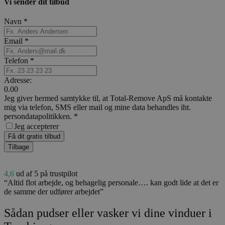
Vi sender dit tilbud
Navn
*
Email
*
Telefon
*
Adresse:
0.00
Jeg giver hermed samtykke til, at Total-Remove ApS må kontakte
mig via telefon, SMS eller mail og mine data behandles iht.
persondatapolitikken.
*
Jeg accepterer
Få dit gratis tilbud
Tilbage
4,6
ud af 5 på trustpilot
“Altid flot arbejde, og behagelig personale…. kan godt lide at det er
de samme der udfører arbejdet”
Sådan pudser eller vasker vi dine vinduer i