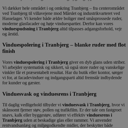
Vi dækker hele området i og omkring Tranbjerg – fra centerområdet
ved Tranbjerg til villavejene mod Mårslet og industrikvarteret ved
Hasselager. Vi kender både ældre boliger med småsprossede ruder,
moderne glasfacader og høje vinduespartier. Derfor kan vores
vinduespudsning i Tranbjerg
altid tilpasses adgangsforhold, vejr
og årstid.
Vinduespolering i Tranbjerg – blanke ruder med flot
finish
Vores
vinduespolering i Tranbjerg
giver en dyb glans uden striber.
Vi arbejder systematisk og sikkert, så også store ruder og vanskelige
vinkler får et præsentabelt resultat. Har du butik eller kontor, sørger
vi for, at facadevinduer og indgangsparti altid fremstår indbydende
for kunder og gæster.
Vinduesvask og vinduesrens i Tranbjerg
Til daglig vedligehold tilbyder vi
vinduesvask i Tranbjerg
, hvor vi
skånsomt fjerner støv, pollen og trafikfilm. Er der tale om fastgroet
snavs, kalk eller byggestøv, udfører vi effektiv
vinduesrens i
Tranbjerg
uden at beskadige glas eller rammer. Vi anvender
rentvandsanlæg og miljøgodkendte midler, der beskytter både