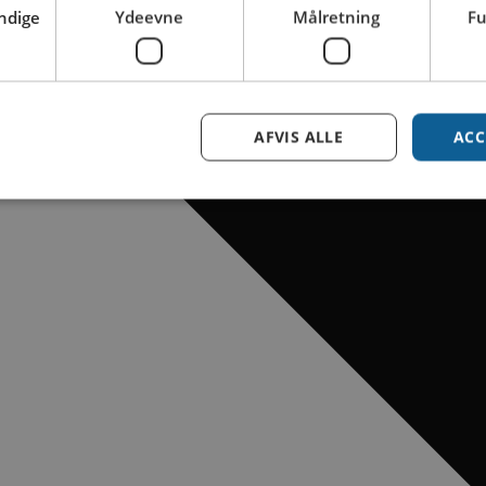
ndige
Ydeevne
Målretning
Fu
AFVIS ALLE
ACC