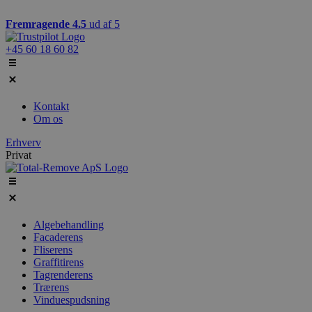
Videre
til
Fremragende 4.5
ud af 5
indhold
+45 60 18 60 82
Kontakt
Om os
Erhverv
Privat
Algebehandling
Facaderens
Fliserens
Graffitirens
Tagrenderens
Trærens
Vinduespudsning