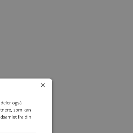
×
i deler også
rtnere, som kan
dsamlet fra din