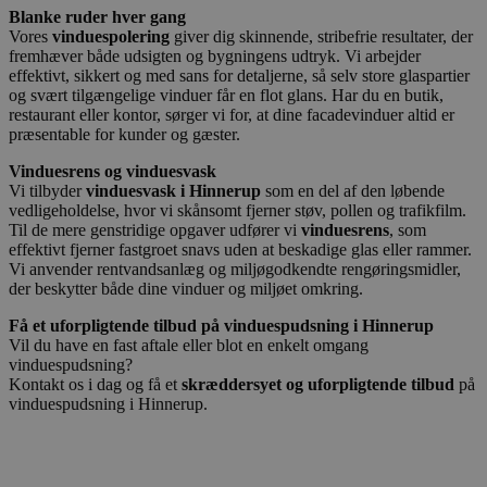
Blanke ruder hver gang
Vores
vinduespolering
giver dig skinnende, stribefrie resultater, der
fremhæver både udsigten og bygningens udtryk. Vi arbejder
effektivt, sikkert og med sans for detaljerne, så selv store glaspartier
og svært tilgængelige vinduer får en flot glans. Har du en butik,
restaurant eller kontor, sørger vi for, at dine facadevinduer altid er
præsentable for kunder og gæster.
Vinduesrens og vinduesvask
Vi tilbyder
vinduesvask i Hinnerup
som en del af den løbende
vedligeholdelse, hvor vi skånsomt fjerner støv, pollen og trafikfilm.
Til de mere genstridige opgaver udfører vi
vinduesrens
, som
effektivt fjerner fastgroet snavs uden at beskadige glas eller rammer.
Vi anvender rentvandsanlæg og miljøgodkendte rengøringsmidler,
der beskytter både dine vinduer og miljøet omkring.
Få et uforpligtende tilbud på vinduespudsning i Hinnerup
Vil du have en fast aftale eller blot en enkelt omgang
vinduespudsning?
Kontakt os i dag og få et
skræddersyet og uforpligtende tilbud
på
vinduespudsning i Hinnerup.