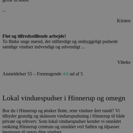
...
Kirsten
Flot og tilfredsstillende arbejde!
To flinke unge mænd, der stilfærdigt og omhyggeligt pudsede
samtlige vinduer indvendigt og udvendigt ...
Vibeke
Anmeldelser 55 – Fremragende
4.6
ud af 5
Lokal vinduespudser i Hinnerup og omegn
Bor du i Hinnerup og ønsker flotte, rene vinduer året rundt? Vi
tilbyder grundig og skånsom vinduespudsning i Hinnerup til både
private og erhverv. Som lokal vinduespudser kender vi området
omkring Hinnerup centrum og området ved Søften og tilpasser
løsningen til netop dine vinduer.