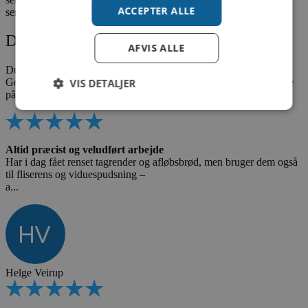
ACCEPTER ALLE
sender altid en SMS 1-2 dage, før vi kommer.
Det siger vores kunder
AFVIS ALLE
Du kan her læse et udsnit af vores anmeldelser fra Trustpilot og
VIS DETALJER
Google. Du har mulighed for at læse flere anmeldelser ved at klike
på Trustpilot ikonet.
Altid præcist og veludført arbejde
Har i dag fået renset tagrender og afløbsbrød, men bruger dem også
til fliserens og viduespudsning –
a...
Helge Veirup