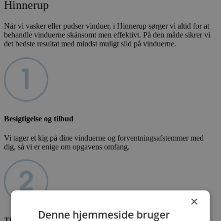
Hinnerup
Når vi vasker eller pudser vinduer, i Hinnerup sørger vi altid for at
behandle vinduerne skånsomt men effektivt. På den måde sikrer vi
det bedste resultat med mindst muligt slid på vinduerne.
Besigtigelse og tilbud
Vi tager et kig på dine vinduerne og forventningsafstemmer med
dig, så vi er enige om opgavens omfang.
×
Denne hjemmeside bruger
Tilbud