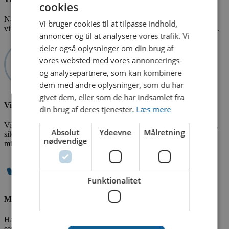
cookies
Når vi er blevet enige om opgaven, får du et tilbud og en pris på
Vi bruger cookies til at tilpasse indhold,
vinduespudsningen, som du skal godkende, før vi kan aftale en tid.
annoncer og til at analysere vores trafik. Vi
deler også oplysninger om din brug af
vores websted med vores annoncerings-
og analysepartnere, som kan kombinere
dem med andre oplysninger, som du har
givet dem, eller som de har indsamlet fra
Vinduespudsning
din brug af deres tjenester.
Læs mere
Vi pudser og renser dine vinduer som aftalt. Vores rentvandsanlæg
Absolut
Ydeevne
Målretning
sikrer en skånsom rengøring med blødt vand frit for kalk og
nødvendige
mineraler.
✔
Funktionalitet
Mulighed for serviceordning i Hinnerup
Har du brug for jævnlig vinduespudsning, kan du få lavet en fast
serviceaftale med os. Vi aftaler et interval for vinduespudsning og