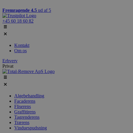
Videre
til
Fremragende 4.5
ud af 5
indhold
+45 60 18 60 82
Kontakt
Om os
Erhverv
Privat
Algebehandling
Facaderens
Fliserens
Graffitirens
Tagrenderens
Trærens
Vinduespudsning