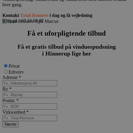
hver gang.
Kontakt
Total-Remove
i dag og få vejledning
Ring på - 60 18 60 82
Få et uforpligtende tilbud
Få et gratis tilbud på vinduespudsning
i Hinnerup lige her
Privat
Erhverv
Adresse
*
By
*
Postnr.
*
Virksomhed
*
Næste